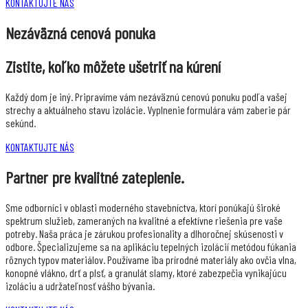
KONTAKTUJTE NÁS
Nezáväzná cenová ponuka
Zistite, koľko môžete ušetriť na kúrení
Každý dom je iný. Pripravíme vám nezáväznú cenovú ponuku podľa vašej
strechy a aktuálneho stavu izolácie. Vyplnenie formulára vám zaberie pár
sekúnd.
KONTAKTUJTE NÁS
Partner pre kvalitné zateplenie.
Sme odborníci v oblasti moderného stavebníctva, ktorí ponúkajú široké
spektrum služieb, zameraných na kvalitné a efektívne riešenia pre vaše
potreby. Naša práca je zárukou profesionality a dlhoročnej skúsenosti v
odbore. Špecializujeme sa na aplikáciu tepelných izolácií metódou fúkania
rôznych typov materiálov. Používame iba prírodné materiály ako ovčia vlna,
konopné vlákno, drť a plsť, a granulát slamy, ktoré zabezpečia vynikajúcu
izoláciu a udržateľnosť vášho bývania.