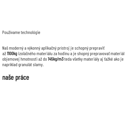
Používame
technológie
Naš moderný a výkonný aplikačný prístroj je schopný prepraviť
až
1100kg
izoláčného materiálu za hodinu a je shopný prepravovať materiál
objemovej hmotnosti až do
145kg/m3
teda všetky materiály aj ťažké ako je
napríklad granulát slamy.
naše práce