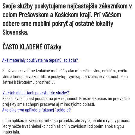
Svoje služby poskytujeme najčastejšie zákazníkom v
celom Prešovskom a Košickom kraji. Pri väčšom
odbere sme mobilní pokryť aj ostatné lokality
Slovenska.
ČASTO KLADENÉ OTázky
Aké materiály používate na tepelnú izoláciu?
Používame kvalitné izolačné materiály ako minerálnu vlnu, celulózu, ovčiu
vlnu a konopné vlákno, ktoré poskytujú vynikajúce izolačné vlastnosti a sú
šetrné k životnému prostrediu.
V akých oblastiach poskytujete služby?
Naša hlavná oblasť pôsobenia je v regiónoch Prešov a Košice, no pre väčšie
projekty sme schopní pracovať aj mimo týchto oblastí.
Ako dlho trvá aplikácia fúkanej izolácie?
Doba aplikácie závisí od veľkosti projektu, ale zvyčajne ide o rýchly proces,
ktorý môže trvať niekoľko hodín až dní, v závislosti od podmienok a typu
materiálu.