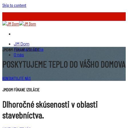
Skip to content
JM Dom
Fúkaná izolácia
JMDOM FÚKANE IZOLÁCIE
O nás
POSKYTUJEME
TEPLO DO VÁŠHO DOMOVA
KONTAKTUJTE NÁS
JMDOM FÚKANE IZOLÁCIE
Dlhoročné
skúsenosti v oblasti
stavebníctva.