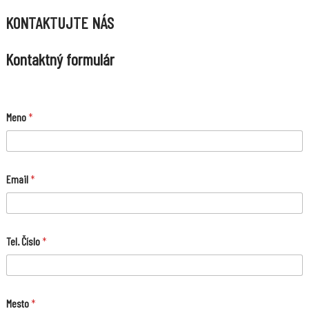
KONTAKTUJTE NÁS
Kontaktný formulár
Meno
*
Email
*
E
Tel. Číslo
*
m
a
i
l
S
Mesto
*