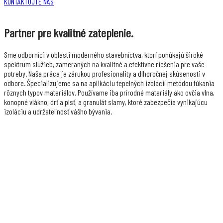
KONTAKTUJTE NÁS
Partner pre kvalitné zateplenie.
Sme odborníci v oblasti moderného stavebníctva, ktorí ponúkajú široké
spektrum služieb, zameraných na kvalitné a efektívne riešenia pre vaše
potreby. Naša práca je zárukou profesionality a dlhoročnej skúsenosti v
odbore. Špecializujeme sa na aplikáciu tepelných izolácií metódou fúkania
rôznych typov materiálov. Používame iba prírodné materiály ako ovčia vlna,
konopné vlákno, drť a plsť, a granulát slamy, ktoré zabezpečia vynikajúcu
izoláciu a udržateľnosť vášho bývania.