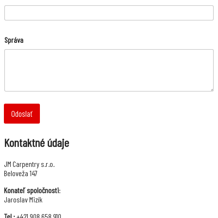
p
r
á
v
a
Správa
T
e
l
.
Odoslať
Kontaktné údaje
JM Carpentry s.r.o.
Beloveža 147
Konateľ spoločnosti
:
Jaroslav Mizík
Tel.:
+421 908 658 910